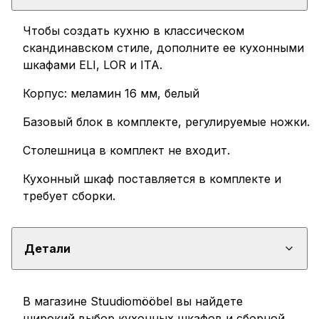
15
Чтобы создать кухню в классическом
напольная
скандинавском стиле, дополните ее кухонными
полка
шкафами ELI, LOR и ITA.
для
Корпус: меламин 16 мм, белый
кухни
15
Базовый блок в комплекте, регулируемые ножки.
см
Столешница в комплект не входит.
Кухонный шкаф поставляется в комплекте и
требует сборки.
Детали
В магазине Stuudiomööbel вы найдете
широкий выбор кухонных шкафов и сборной