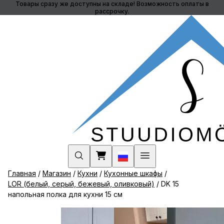
Товары сразу же доступны на складе! Возможность оплаты в
Skip
рассрочку.
to
content
Русский
Главная
/
Магазин
/
Кухни
/
Кухонные шкафы
/
LOR (белый, серый, бежевый, оливковый)
/ DK 15
напольная полка для кухни 15 см