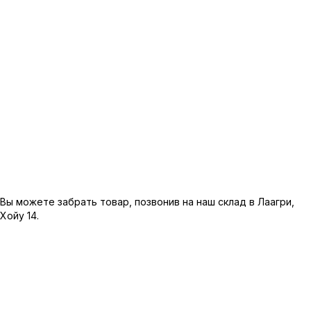
Лагерь Максимаркет
Центр Хаапсалу Раннарутси
Пярнуский Максимаркет
Тартуский речной центр
Вы можете забрать товар, позвонив на наш склад в Лаагри,
Хойу 14.